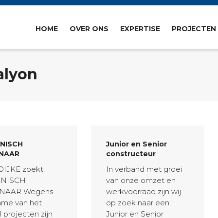
HOME
OVER ONS
EXPERTISE
PROJECTEN
alyon
NISCH
Junior en Senior
NAAR
constructeur
IJKE zoekt:
In verband met groei
HNISCH
van onze omzet en
NAAR Wegens
werkvoorraad zijn wij
ame van het
op zoek naar een:
l projecten zijn
Junior en Senior