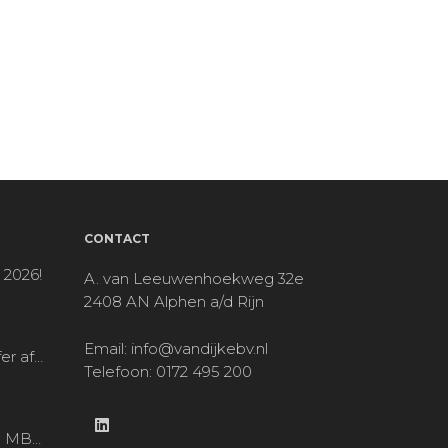
CONTACT
 2026!
A. van Leeuwenhoekweg 32e
2408 AN Alphen a/d Rijn
Email:
info@vandijkebv.nl
Noah Schaeffer afgestudeerd!
Telefoon: 0172 495 200
op bezoek bij MBS locatie Alphen a/d Rijn