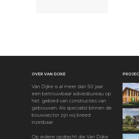
OVER VAN DIJKE
PROJEC
Van Dijke is al meer dan 50 jaar
een betrouwbaar adviesbureau op
het
gebied van constructies van
gebouwen. Als specialist binnen de
bouwsector zijn wij breed
inzetbaar.
Op iedere opdracht die Van Dijke