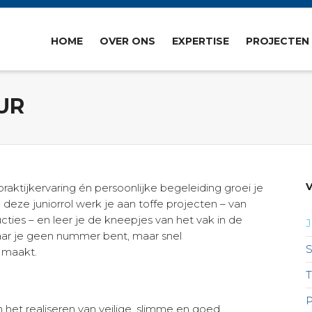
HOME
OVER ONS
EXPERTISE
PROJECTEN
UR
V
praktijkervaring én persoonlijke begeleiding groei je
 deze juniorrol werk je aan toffe projecten – van
ties – en leer je de kneepjes van het vak in de
aar je geen nummer bent, maar snel
l maakt.
in het realiseren van veilige, slimme en goed