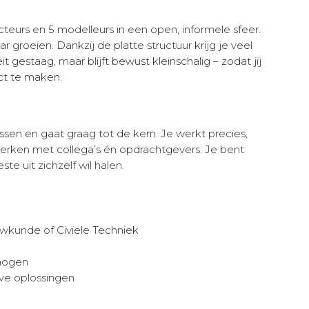
teurs en 5 modelleurs in een open, informele sfeer.
 groeien. Dankzij de platte structuur krijg je veel
t gestaag, maar blijft bewust kleinschalig – zodat jij
ct te maken.
sen en gaat graag tot de kern. Je werkt precies,
werken met collega’s én opdrachtgevers. Je bent
ste uit zichzelf wil halen.
wkunde of Civiele Techniek
rmogen
eve oplossingen