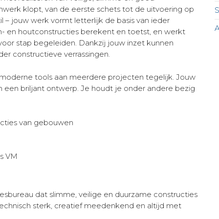
nwerk klopt, van de eerste schets tot de uitvoering op
l – jouw werk vormt letterlijk de basis van ieder
n- en houtconstructies berekent en toetst, en werkt
voor stap begeleiden. Dankzij jouw inzet kunnen
er constructieve verrassingen.
t moderne tools aan meerdere projecten tegelijk. Jouw
n een briljant ontwerp. Je houdt je onder andere bezig
cties van gebouwen
is VM
viesbureau dat slimme, veilige en duurzame constructies
echnisch sterk, creatief meedenkend en altijd met