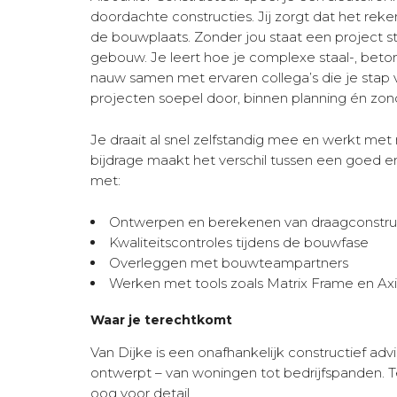
doordachte constructies. Jij zorgt dat het reke
de bouwplaats. Zonder jou staat een project sti
gebouw. Je leert hoe je complexe staal-, beto
nauw samen met ervaren collega’s die je stap 
projecten soepel door, binnen planning én zond
Je draait al snel zelfstandig mee en werkt me
bijdrage maakt het verschil tussen een goed e
met:
Ontwerpen en berekenen van draagconstru
Kwaliteitscontroles tijdens de bouwfase
Overleggen met bouwteampartners
Werken met tools zoals Matrix Frame en Ax
Waar je terechtkomt
Van Dijke is een onafhankelijk constructief ad
ontwerpt – van woningen tot bedrijfspanden. T
oog voor detail.