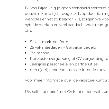
Bij Van Dijke krijg je geen standaard startersfu
bouwt in korte tijd stevige skills op door trai
werkplezier net zo belangrijk is, zorgen we vo
hybride werken en veel aandacht voor teamgevo
ons:
Salaris marktconform
25 vakantiedagen + 8% vakantiegeld
13e maand
Reiskostenvergoeding of OV vergoeding tot
Jaarlijkse personeels- en partneruitjes
een tijdelijk contract met de Intentie tot vas
Voor meer informatie over de vacature kunt u 
Uw sollicitatiebrief met CV kunt u per mail stu