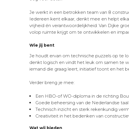
Je werkt in een betrokken team van 8 construc
Iedereen kent elkaar, denkt mee en helpt elkaar
vrijheid én verantwoordelijkheid. Van Dijke groei
volop ruimte krijgt om te ontwikkelen en impa
Wie jij bent
Je houdt ervan om technische puzzels op te los
denkt logisch en vindt het leuk om samen te 
iemand die graag leert, initiatief toont en het be
Verder breng je mee:
Een HBO-of WO-diploma in de richting Bou
Goede beheersing van de Nederlandse taal
Technisch inzicht en sterk rekenkundig ve
Creativiteit in het bedenken van constructi
Wat wij bieden