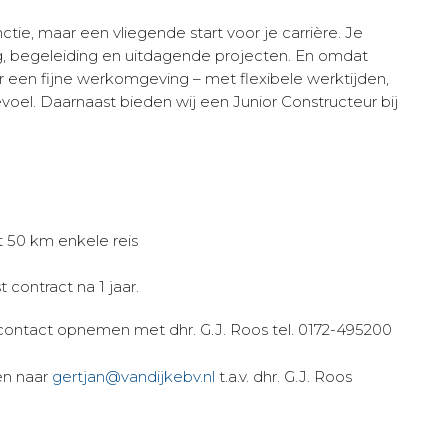
nctie, maar een vliegende start voor je carrière. Je
ning, begeleiding en uitdagende projecten. En omdat
or een fijne werkomgeving – met flexibele werktijden,
el. Daarnaast bieden wij een Junior Constructeur bij
 50 km enkele reis
t contract na 1 jaar.
contact opnemen met dhr. G.J. Roos tel. 0172-495200
ren naar
gertjan@vandijkebv.nl
t.a.v. dhr. G.J. Roos