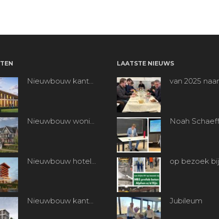
TEN
LAATSTE NIEUWS
Nieuwbouw kantoorpand “Bentpoort” te Benthuizen
van 2025 naar
Nieuwbouw woningen Koetshuisplantsoen te Nieuwkoop
Nieuwbouw hotel Van der Valk te Alphen aan den Rijn
Nieuwbouw kantoren en machinefabriek te Heerjansdam
Jubileum