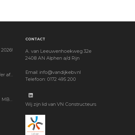
CONTACT
 2026!
A. van Leeuwenhoekweg 32e
2408 AN Alphen a/d Rijn
Email:
info@vandijkebv.nl
Noah Schaeffer afgestudeerd!
Telefoon: 0172 495 200
op bezoek bij MBS locatie Alphen a/d Rijn
Wij zijn lid van VN Constructeurs