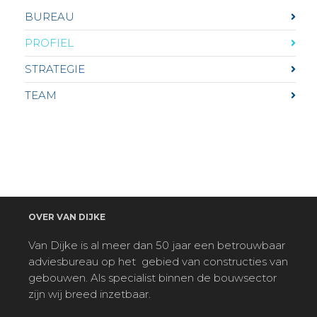
BUREAU
PROFIEL
STRATEGIE
TEAM
OVER VAN DIJKE
Van Dijke is al meer dan 50 jaar een betrouwbaar
adviesbureau op het
gebied van constructies van
gebouwen. Als specialist binnen de bouwsector
zijn wij breed inzetbaar.