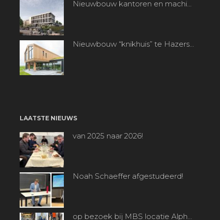
Nieuwbouw kantoren en machinefabriek te Heerjansdam
Nieuwbouw “knikhuis” te Hazerswoude-dorp
LAATSTE NIEUWS
van 2025 naar 2026!
Noah Schaeffer afgestudeerd!
op bezoek bij MBS locatie Alphen a/d Rijn