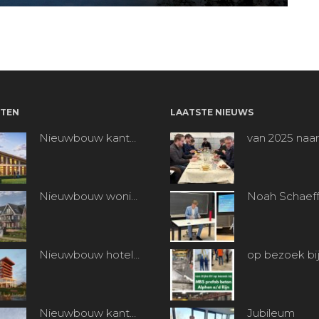
TEN
LAATSTE NIEUWS
Nieuwbouw kantoorpand “Bentpoort” te Benthuizen
van 2025 naar
Nieuwbouw woningen Koetshuisplantsoen te Nieuwkoop
Nieuwbouw hotel Van der Valk te Alphen aan den Rijn
Nieuwbouw kantoren en machinefabriek te Heerjansdam
Jubileum