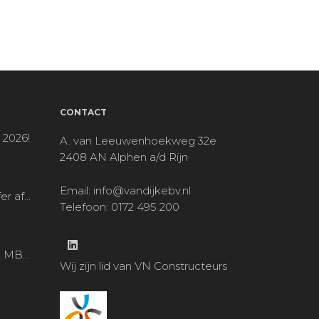
CONTACT
 2026!
A. van Leeuwenhoekweg 32e
2408 AN Alphen a/d Rijn
Email:
info@vandijkebv.nl
Noah Schaeffer afgestudeerd!
Telefoon: 0172 495 200
op bezoek bij MBS locatie Alphen a/d Rijn
Wij zijn lid van VN Constructeurs