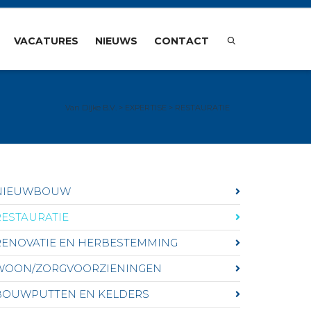
VACATURES
NIEUWS
CONTACT
Van Dijke B.V.
>
EXPERTISE
>
RESTAURATIE
NIEUWBOUW
RESTAURATIE
RENOVATIE EN HERBESTEMMING
WOON/ZORGVOORZIENINGEN
BOUWPUTTEN EN KELDERS