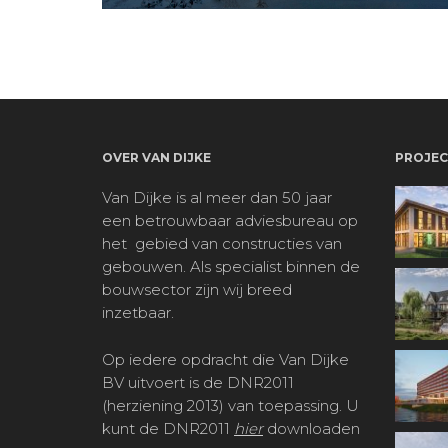
OVER VAN DIJKE
PROJEC
Van Dijke is al meer dan 50 jaar
een betrouwbaar adviesbureau op
het
gebied van constructies van
gebouwen. Als specialist binnen de
bouwsector zijn wij breed
inzetbaar.
Op iedere opdracht die Van Dijke
BV uitvoert is de DNR2011
(herziening 2013) van toepassing. U
kunt de DNR2011
hier
downloaden