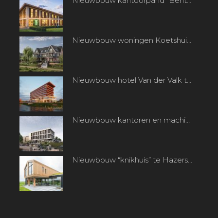
Nieuwbouw kantoorpand “Bentpoort” te Benthuizen
Nieuwbouw woningen Koetshuisplantsoen te Nieuwkoop
Nieuwbouw hotel Van der Valk te Alphen aan den Rijn
Nieuwbouw kantoren en machinefabriek te Heerjansdam
Nieuwbouw “knikhuis” te Hazerswoude-dorp